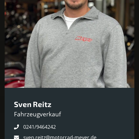
Sven Reitz
Fahrzeugverkauf
0241/9464242
sven.reitz@motorrad-meyer.de