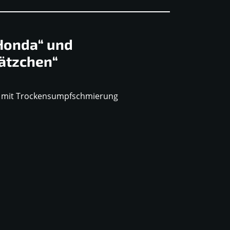
Honda“ und
hätzchen“
r mit Trockensumpfschmierung