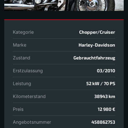
Kategorie
Chopper/Cruiser
Marke
Harley-Davidson
Zustand
Gebrauchtfahrzeug
Erstzulassung
03/2010
Leistung
52 kW / 70 PS
Kilometerstand
38943 km
Preis
12 980 €
Angebotsnummer
458862753